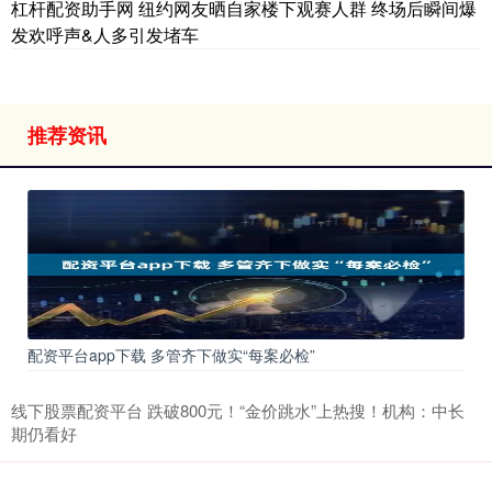
杠杆配资助手网 纽约网友晒自家楼下观赛人群 终场后瞬间爆
发欢呼声&人多引发堵车
推荐资讯
配资平台app下载 多管齐下做实“每案必检”
线下股票配资平台 跌破800元！“金价跳水”上热搜！机构：中长
期仍看好