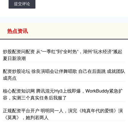
提交评论
热点资讯
炒股配资问配资 从“一季红”到“全时热”，湖州“玩水经济”溅起
夏日新浪潮
配资炒股论坛 徐良演唱会让伴舞唱歌 自己在后面跳 成就团队
成亮点
核心配资知识网 腾讯混元Hy3上线即爆，WorkBuddy紧急扩
容，实测三个真实任务后我服了
正规配资平台开户 明明同一人，演完《纯真年代的爱情》演
《莫离》，她判若两人